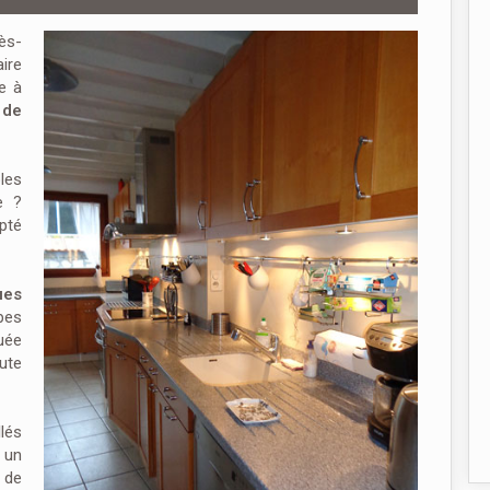
ès-
ire
e à
 de
les
e ?
pté
ues
pes
uée
ute
lés
 un
 de